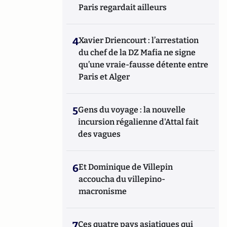
Paris regardait ailleurs
4
Xavier Driencourt : l’arrestation
du chef de la DZ Mafia ne signe
qu’une vraie-fausse détente entre
Paris et Alger
5
Gens du voyage : la nouvelle
incursion régalienne d'Attal fait
des vagues
6
Et Dominique de Villepin
accoucha du villepino-
macronisme
7
Ces quatre pays asiatiques qui