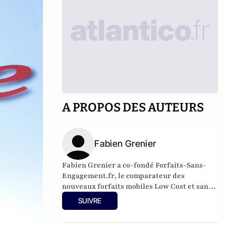
A PROPOS DES AUTEURS
Fabien Grenier
Fabien Grenier a co-fondé
Forfaits-Sans-
Engagement.fr
, le comparateur des
nouveaux forfaits mobiles Low Cost et sans
aucun engagement.
SUIVRE
Actuellement co-fondateur d'une société de