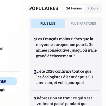
marketing à la performance, il a aussi
travaillé chez Time Warner et Publicis.
POPULAIRES
24 Heures
7 Jours
PLUS LUS
PLUS PARTAGES
1
Les Français moins riches que la
moyenne européenne pour la 3e
es
année consécutive : jusqu'où ira le
grand déclassement ?
2
L’été 2026 confirme tout ce que
les écologistes disent depuis 50
SER
ans : non, et voilà pourquoi
ogle
3
Répression en Iran : ce qui s'est
vraiment passé pendant que