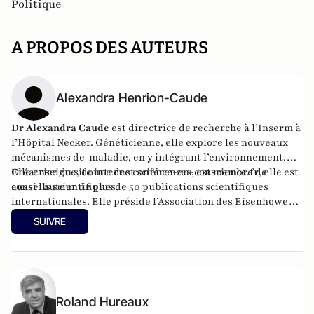
Politique
A PROPOS DES AUTEURS
Alexandra Henrion-Caude
Dr Alexandra Caude
est directrice de recherche à l’Inserm à
l’Hôpital Necker. Généticienne, elle explore les nouveaux
mécanismes de maladie, en y intégrant l’environnement.
Elle enseigne, donne des conférences, est membre de
Créatrice du site internet
science-en-conscience.fr
, elle est
conseils scientifiques.
aussi l'auteur de plus de 50 publications scientifiques
internationales. Elle préside l’Association des Eisenhower
Fellowships en France, et est secrétaire générale adjointe
SUIVRE
de Familles de France.
Roland Hureaux