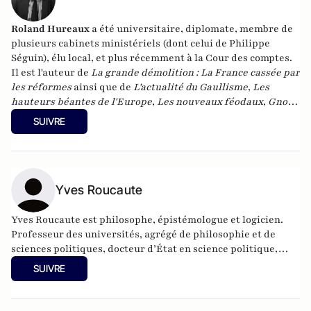
Roland Hureaux
a été universitaire, diplomate, membre de
plusieurs cabinets ministériels (dont celui de Philippe
Séguin), élu local, et plus récemment à la Cour des comptes.
Il est l'auteur de
La grande démolition : La France cassée par
les réformes
ainsi que de
L'actualité du Gaullisme
,
Les
hauteurs béantes de l'Europe
,
Les nouveaux féodaux
,
Gnose
et gnostiques des origines à nos jours
.
SUIVRE
Yves Roucaute
Yves Roucaute est philosophe, épistémologue et logicien.
Professeur des universités, agrégé de philosophie et de
sciences politiques, docteur d’État en science politique,
docteur en philosophie (épistémologie), conférencier pour
SUIVRE
de grands groupes sur les nouvelles technologies et les
relations internationales, il a été conseiller dans 4 cabinets
ministériels, Président du conseil scientifique l’Institut