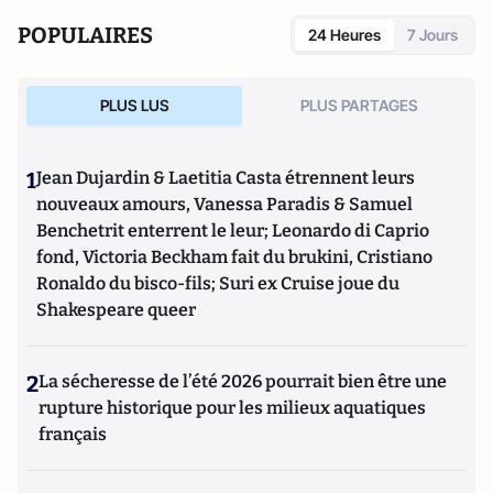
National des Hautes Etudes et de Sécurité, Directeur
POPULAIRES
24 Heures
7 Jours
national de France Télévision et journaliste.
PLUS LUS
PLUS PARTAGES
1
Jean Dujardin & Laetitia Casta étrennent leurs
nouveaux amours, Vanessa Paradis & Samuel
Benchetrit enterrent le leur; Leonardo di Caprio
fond, Victoria Beckham fait du brukini, Cristiano
Ronaldo du bisco-fils; Suri ex Cruise joue du
Shakespeare queer
2
La sécheresse de l’été 2026 pourrait bien être une
rupture historique pour les milieux aquatiques
français