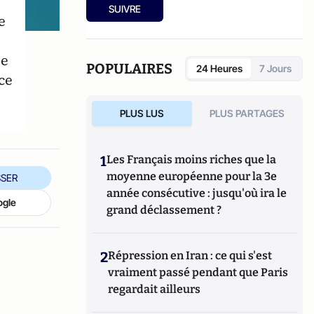
de
La révolution du Bitcoin et des monnaies
SUIVRE
e
complémentaires : une solution pour
échapper au système bancaire et à l'euro
?
chez Atlantico Editions.
te
POPULAIRES
24 Heures
7 Jours
ce
PLUS LUS
PLUS PARTAGES
1
Les Français moins riches que la
moyenne européenne pour la 3e
SER
année consécutive : jusqu'où ira le
ogle
grand déclassement ?
2
Répression en Iran : ce qui s'est
vraiment passé pendant que Paris
regardait ailleurs