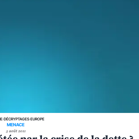
NE
›
DÉCRYPTAGES
›
EUROPE
MENACE
5 août 2011