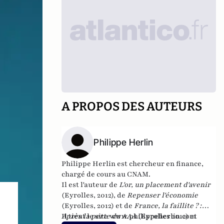
A PROPOS DES AUTEURS
Philippe Herlin
Philippe Herlin est chercheur en finance,
chargé de cours au CNAM.
Il est l'auteur de
L'or, un placement d'avenir
(Eyrolles, 2012), de
Repenser l'économie
(Eyrolles, 2012) et de
France, la faillite ? :
Après la perte du AAA
Il tient le site
www.philippeherlin.com
(Eyrolles 2012)
et