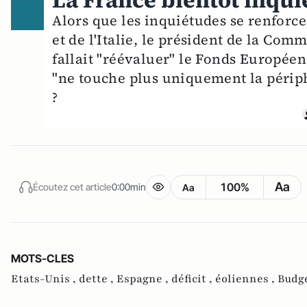
La France bientôt inquiét
Alors que les inquiétudes se renforce
et de l'Italie, le président de la Com
fallait "réévaluer" le Fonds Européen 
"ne touche plus uniquement la périph
?
Aa
100%
Écoutez cet article
0:00min
Aa
MOTS-CLES
Etats-Unis ,
dette ,
Espagne ,
déficit ,
éoliennes ,
Budge