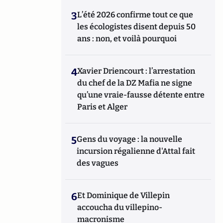
3
L’été 2026 confirme tout ce que
les écologistes disent depuis 50
ans : non, et voilà pourquoi
4
Xavier Driencourt : l’arrestation
du chef de la DZ Mafia ne signe
qu’une vraie-fausse détente entre
Paris et Alger
5
Gens du voyage : la nouvelle
incursion régalienne d'Attal fait
des vagues
6
Et Dominique de Villepin
accoucha du villepino-
macronisme