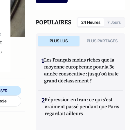
POPULAIRES
24 Heures
7 Jours
e
t
PLUS LUS
PLUS PARTAGES
,
1
Les Français moins riches que la
moyenne européenne pour la 3e
année consécutive : jusqu'où ira le
grand déclassement ?
SER
2
Répression en Iran : ce qui s'est
ogle
vraiment passé pendant que Paris
regardait ailleurs