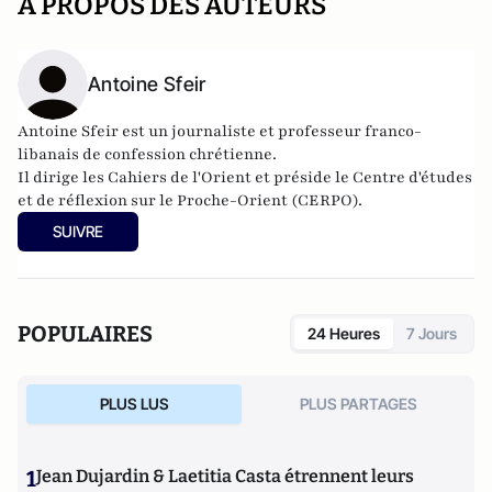
A PROPOS DES AUTEURS
Antoine Sfeir
Antoine Sfeir est un journaliste et professeur franco-
libanais de confession chrétienne.
Il dirige les
Cahiers de l'Orient
et préside le Centre d'études
et de réflexion sur le Proche-Orient (CERPO).
Il enseigne également les relations internationales
SUIVRE
au
CELSA
.
POPULAIRES
24 Heures
7 Jours
PLUS LUS
PLUS PARTAGES
1
Jean Dujardin & Laetitia Casta étrennent leurs