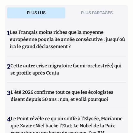
PLUS LUS
PLUS PARTAGES
1
Les Français moins riches que la moyenne
européenne pour la 3e année consécutive : jusqu'où
ira le grand déclassement ?
2
Cette autre crise migratoire (semi-orchestrée) qui
se profile après Ceuta
3
L’été 2026 confirme tout ce que les écologistes
disent depuis 50 ans : non, et voilà pourquoi
4
Le Point révèle ce qu'on sniffe à l'Elysée, Marianne
que Xavier Niel hacke l'Etat; Le Nobel de la Paix
russe donne une leçon de courage, l'ex PM