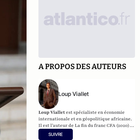
A PROPOS DES AUTEURS
Loup Viallet
Loup Viallet
est spécialiste en économie
internationale et en géopolitique africaine.
Il est l’auteur de
La fin du franc CFA
(2020) et
Après la paix
(2021).
SUIVRE