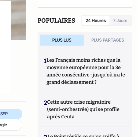
POPULAIRES
24 Heures
7 Jours
PLUS LUS
PLUS PARTAGES
1
Les Français moins riches que la
moyenne européenne pour la 3e
année consécutive : jusqu'où ira le
grand déclassement ?
2
Cette autre crise migratoire
(semi-orchestrée) qui se profile
SER
après Ceuta
ogle
Le Point révèle ce qu'on sniffe à