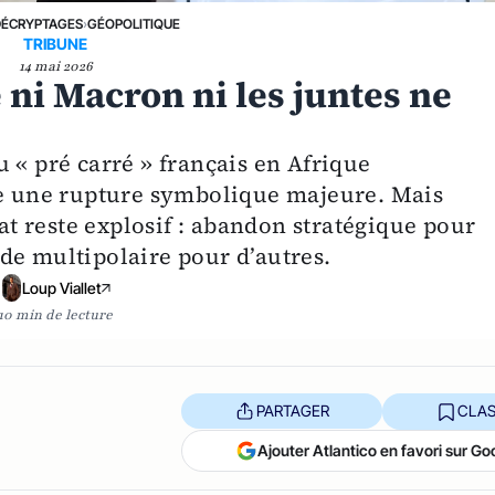
DÉCRYPTAGES
›
GÉOPOLITIQUE
TRIBUNE
14 mai 2026
e ni Macron ni les juntes ne
 « pré carré » français en Afrique
 une rupture symbolique majeure. Mais
bat reste explosif : abandon stratégique pour
de multipolaire pour d’autres.
Loup Viallet
10 min de lecture
PARTAGER
CLAS
Ajouter Atlantico en favori sur Go