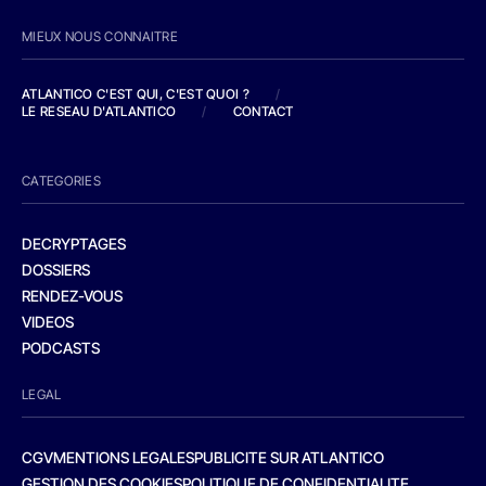
MIEUX NOUS CONNAITRE
ATLANTICO C'EST QUI, C'EST QUOI ?
/
LE RESEAU D'ATLANTICO
/
CONTACT
CATEGORIES
DECRYPTAGES
DOSSIERS
RENDEZ-VOUS
VIDEOS
PODCASTS
LEGAL
CGV
MENTIONS LEGALES
PUBLICITE SUR ATLANTICO
GESTION DES COOKIES
POLITIQUE DE CONFIDENTIALITE