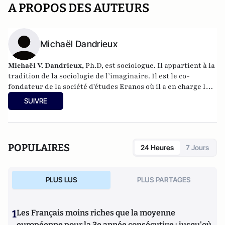
A PROPOS DES AUTEURS
Michaël Dandrieux
Michaël V. Dandrieux,
Ph.D,
est sociologue. Il appartient à la
tradition de la sociologie de l’imaginaire. Il est le co-
fondateur de la société d'études
Eranos
où il a en charge le
développement des activités d'études des mutations
SUIVRE
sociétales. Il est directeur du Lab de
l'agence digitale Hands
et directeur éditorial des
Cahiers européens de
l'imaginaire
. En 2016, il a publié
Le rêve et la métaphore
(CNRS éditions).
POPULAIRES
24 Heures
7 Jours
PLUS LUS
PLUS PARTAGES
1
Les Français moins riches que la moyenne
européenne pour la 3e année consécutive : jusqu'où