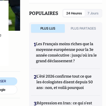
POPULAIRES
24 Heures
7 Jours
:
PLUS LUS
PLUS PARTAGES
e
1
Les Français moins riches que la
moyenne européenne pour la 3e
année consécutive : jusqu'où ira le
grand déclassement ?
2
L’été 2026 confirme tout ce que
SER
les écologistes disent depuis 50
ans : non, et voilà pourquoi
ogle
3
Répression en Iran : ce qui s'est