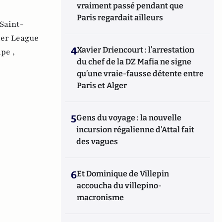
vraiment passé pendant que
Paris regardait ailleurs
Saint-
er League
4
Xavier Driencourt : l’arrestation
pe ,
du chef de la DZ Mafia ne signe
qu’une vraie-fausse détente entre
Paris et Alger
5
Gens du voyage : la nouvelle
incursion régalienne d'Attal fait
des vagues
6
Et Dominique de Villepin
accoucha du villepino-
macronisme