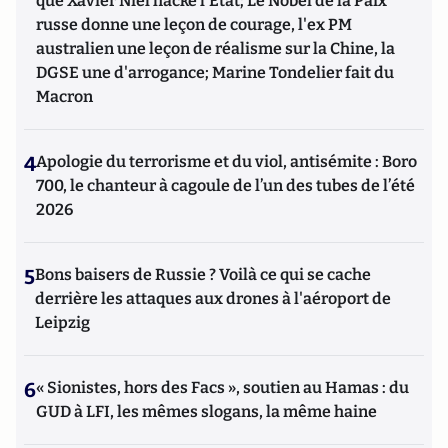
que Xavier Niel hacke l'Etat; Le Nobel de la Paix
russe donne une leçon de courage, l'ex PM
australien une leçon de réalisme sur la Chine, la
DGSE une d'arrogance; Marine Tondelier fait du
Macron
4
Apologie du terrorisme et du viol, antisémite : Boro
700, le chanteur à cagoule de l’un des tubes de l’été
2026
5
Bons baisers de Russie ? Voilà ce qui se cache
derrière les attaques aux drones à l'aéroport de
Leipzig
6
« Sionistes, hors des Facs », soutien au Hamas : du
GUD à LFI, les mêmes slogans, la même haine