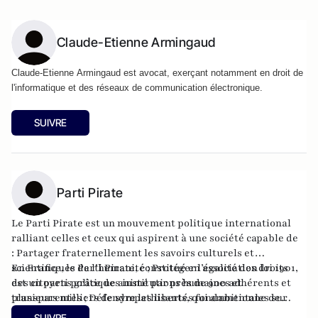
Claude-Etienne Armingaud
Claude-Etienne Armingaud est avocat, exerçant notamment en droit de
l'informatique et des réseaux de communication électronique.
SUIVRE
Parti Pirate
Le Parti Pirate est un mouvement politique international
ralliant celles et ceux qui aspirent à une société capable de
: Partager fraternellement les savoirs culturels et
scientifiques de l’humanité ; Protéger l’égalité des droits
En France, le Parti Pirate, constitué en association loi 1901,
des citoyens grâce des institutions humaines et
est un parti politique animé par près de 900 adhérents et
transparentes ; Défendre les libertés fondamentales sur
plusieurs milliers de sympathisants, qui ambitionne de
Internet comme dans la vie quotidienne.
réhabiliter la politique en réaffirmant les valeurs des droits
SUIVRE