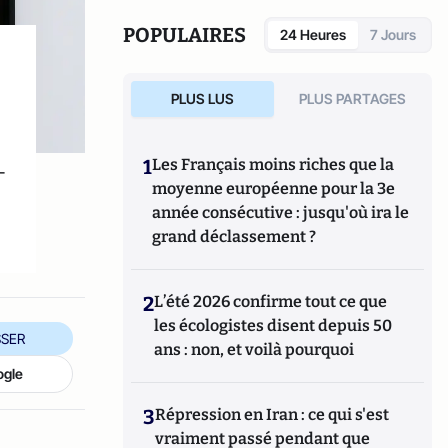
plateforme numérique de décryptage,
d'analyse et de conseil depuis 2006.
POPULAIRES
24 Heures
7 Jours
PLUS LUS
PLUS PARTAGES
1
Les Français moins riches que la
-
moyenne européenne pour la 3e
e
année consécutive : jusqu'où ira le
grand déclassement ?
2
L’été 2026 confirme tout ce que
les écologistes disent depuis 50
SER
ans : non, et voilà pourquoi
ogle
3
Répression en Iran : ce qui s'est
vraiment passé pendant que