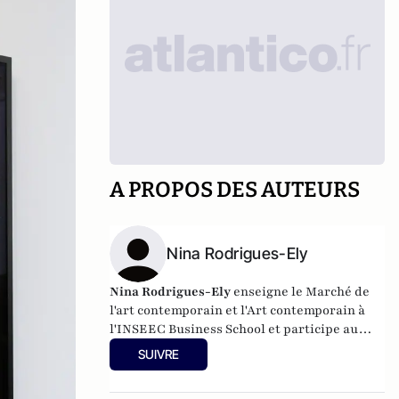
A PROPOS DES AUTEURS
Nina Rodrigues-Ely
Nina Rodrigues-Ely
enseigne le Marché de
l'art contemporain et l'Art contemporain à
l'INSEEC Business School et participe au
comité de perfectionnement de l'IESA. Nina
SUIVRE
Rodrigues-Ely est également la fondatrice
de l'
Observatoire de l'art contemporain
, une