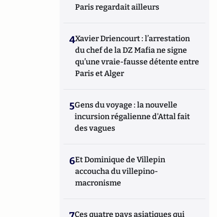
Paris regardait ailleurs
4
Xavier Driencourt : l’arrestation
du chef de la DZ Mafia ne signe
qu’une vraie-fausse détente entre
Paris et Alger
5
Gens du voyage : la nouvelle
incursion régalienne d'Attal fait
des vagues
6
Et Dominique de Villepin
accoucha du villepino-
macronisme
7
Ces quatre pays asiatiques qui