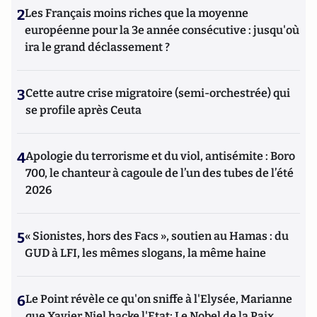
2
Les Français moins riches que la moyenne
européenne pour la 3e année consécutive : jusqu'où
ira le grand déclassement ?
3
Cette autre crise migratoire (semi-orchestrée) qui
se profile après Ceuta
4
Apologie du terrorisme et du viol, antisémite : Boro
700, le chanteur à cagoule de l’un des tubes de l’été
2026
5
« Sionistes, hors des Facs », soutien au Hamas : du
GUD à LFI, les mêmes slogans, la même haine
6
Le Point révèle ce qu'on sniffe à l'Elysée, Marianne
que Xavier Niel hacke l'Etat; Le Nobel de la Paix