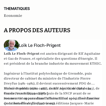
THEMATIQUES
Economie
A PROPOS DES AUTEURS
Loïk Le Floch-Prigent
Loïk Le Floch-Prigent
est ancien dirigeant de Elf Aquitaine
et Gaz de France, et spécialiste des questions d'énergie. Il
est président de la branche industrie du mouvement ETHIC.
Ingénieur à l'Institut polytechnique de Grenoble, puis
directeur de cabinet du ministre de l'Industrie Pierre
Dreyfus (1981-1982), il devient successivement PDG de
Rhône-Poulenc (1982-1986), de Elf Aquitaine (1989-1993), de
Dernière publication :
1997, année zéro du déclin de la
Gaz de France (1993-1996), puis de la SNCF avant de se
France
, aux Editions Elytel.
reconvertir en consultant international spécialisé dans les
Son nom est apparu dans l'affaire Elf en 2003. Il est l'auteur
questions d'énergie (1997-2003).
de
La bataille de l'industrie
aux éditions Jacques-Marie