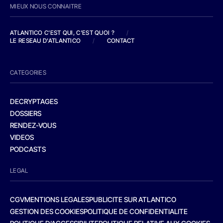
MIEUX NOUS CONNAITRE
ATLANTICO C'EST QUI, C'EST QUOI ?
/
LE RESEAU D'ATLANTICO
/
CONTACT
CATEGORIES
DECRYPTAGES
DOSSIERS
RENDEZ-VOUS
VIDEOS
PODCASTS
LEGAL
CGV
MENTIONS LEGALES
PUBLICITE SUR ATLANTICO
GESTION DES COOKIES
POLITIQUE DE CONFIDENTIALITE