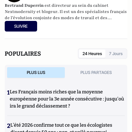
Bertrand Duperrin
est directeur au sein du cabinet
Nextmodernity
et
blogeur
. Il est un des spécialistes français
de l’évolution conjointe des modes de travail et des
technologies.
SUIVRE
POPULAIRES
24 Heures
7 Jours
PLUS LUS
PLUS PARTAGES
1
Les Français moins riches que la moyenne
européenne pour la 3e année consécutive : jusqu'où
ira le grand déclassement ?
2
L’été 2026 confirme tout ce que les écologistes