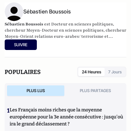
Sébastien Boussois
Sébastien Boussois
est Docteur en sciences politiques,
chercheur Moyen-Docteur en sciences politiques, chercheur
Moyen-Orient relations euro-arabes/ terrorisme et
radicalisation, enseignant en relations internationales,
SUIVRE
collaborateur scientifique du CECID (Université Libre de
Bruxelles), de l'OMAN (UQAM Montréal) et consultant de
SAVE BELGIUM (Society Against Violent Extremism). Il est
l'auteur de
Pays du Golfe les dessous d’une crise mondiale
POPULAIRES
24 Heures
7 Jours
(Armand Colin, 2019), de
Sauver la mer Morte, un enjeu pour
la paix au Proche-Orient ?
(Armand Colin) et
Daech, la suite
(éditions de l'Aube).
PLUS LUS
PLUS PARTAGES
1
Les Français moins riches que la moyenne
européenne pour la 3e année consécutive : jusqu'où
ira le grand déclassement ?