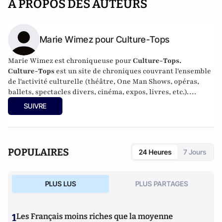
A PROPOS DES AUTEURS
Marie Wimez pour Culture-Tops
Marie Wimez est chroniqueuse pour
Culture-Tops.
Culture-Tops
est un site de chroniques couvrant l'ensemble
de l'activité culturelle (théâtre, One Man Shows, opéras,
ballets, spectacles divers, cinéma, expos, livres, etc.).
Culture-Tops a été créé en novembre 2013 par Jacques
SUIVRE
Paugam, journaliste et écrivain, et son fils, Gabriel
Lecarpentier-Paugam, 23 ans, en Master d'école de
commerce, et grand amateur de One Man Shows.
POPULAIRES
24 Heures
7 Jours
PLUS LUS
PLUS PARTAGES
1
Les Français moins riches que la moyenne