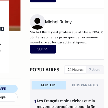
Tech et à Lille I
.
Michel Ruimy
du
Michel Ruimy
est professeur affilié à l’ESCP,
où il enseigne les principes de l’économie
monétaire et les caractéristiques
s
fondamentales des marchés de capitaux.
é
SUIVRE
POPULAIRES
24 Heures
7 Jours
PLUS LUS
PLUS PARTAGES
SER
ogle
1
Les Français moins riches que la
moyenne européenne pour la 3e