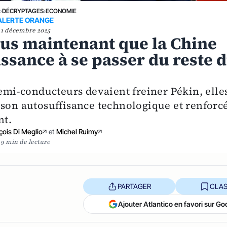
E
›
DÉCRYPTAGES
›
ECONOMIE
ALERTE ORANGE
1 décembre 2025
us maintenant que la Chine
issance à se passer du reste 
semi‑conducteurs devaient freiner Pékin, elle
 son autosuffisance technologique et renforc
nt.
ois Di Meglio
et
Michel Ruimy
9 min de lecture
PARTAGER
CLAS
Ajouter Atlantico en favori sur Go