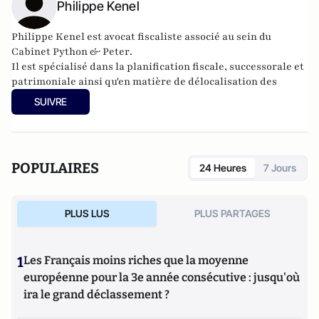
Philippe Kenel
Philippe Kenel est avocat fiscaliste
associé au sein du
Cabinet
Python & Peter
.
Il est spécialisé dans la planification fiscale, successorale et
patrimoniale ainsi qu'en matière de délocalisation des
personnes fortunées en Suisse et en Belgique.
SUIVRE
Il est l'auteur de «
Délocalisation et investissement des
personnes fortunées étrangères en Suisse
» (Favre sa, 2011)
POPULAIRES
24 Heures
7 Jours
PLUS LUS
PLUS PARTAGES
1
Les Français moins riches que la moyenne
européenne pour la 3e année consécutive : jusqu'où
ira le grand déclassement ?