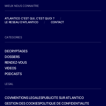
MIEUX NOUS CONNAITRE
ATLANTICO C'EST QUI, C'EST QUOI ?
/
LE RESEAU D'ATLANTICO
/
CONTACT
CATEGORIES
DECRYPTAGES
DOSSIERS
RENDEZ-VOUS
VIDEOS
PODCASTS
LEGAL
CGV
MENTIONS LEGALES
PUBLICITE SUR ATLANTICO
GESTION DES COOKIES
POLITIQUE DE CONFIDENTIALITE