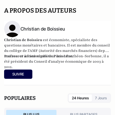
A PROPOS DES AUTEURS
Christian de Boissieu
Christian de Boissieu
est économiste, spécialiste des
questions monétaires et bancaires. Il est membre du conseil
du collège de l'AMF (Autorité des marchés financiers) depuis
mai 2011 et ancien régulateur bancaire.
Professeur à l'université de Paris I Panthéon-Sorbonne, il a
été président du Conseil d'analyse économique de 2003 à
2012.
SUIVRE
POPULAIRES
24 Heures
7 Jours
PLUS LUS
PLUS PARTAGES