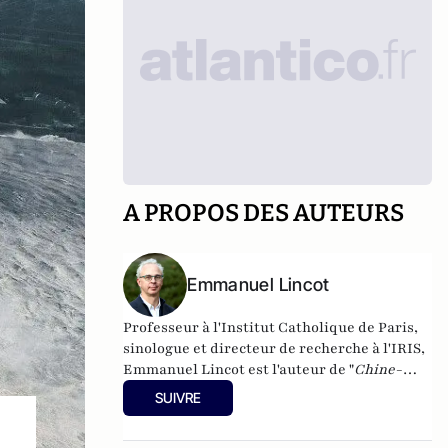
A PROPOS DES AUTEURS
Emmanuel Lincot
Professeur à l'Institut Catholique de Paris,
sinologue et directeur de recherche à l'IRIS,
Emmanuel Lincot est l'auteur de "
Chine-
Inde. La guerre des mondes
" aux éditions Le
SUIVRE
Cerf (à paraître le 27 février).