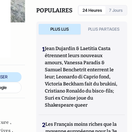
POPULAIRES
24 Heures
7 Jours
PLUS LUS
PLUS PARTAGES
1
Jean Dujardin & Laetitia Casta
étrennent leurs nouveaux
amours, Vanessa Paradis &
Samuel Benchetrit enterrent le
leur; Leonardo di Caprio fond,
SER
Victoria Beckham fait du brukini,
ogle
Cristiano Ronaldo du bisco-fils;
Suri ex Cruise joue du
Shakespeare queer
ture ,
2
Les Français moins riches que la
ives ,
moyenne européenne pour la 3e