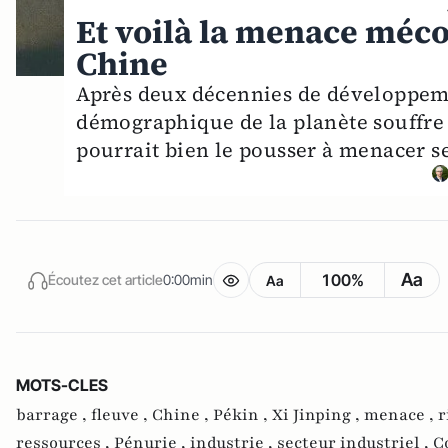
Et voilà la menace mécon
Chine
Après deux décennies de développemen
démographique de la planète souffre
pourrait bien le pousser à menacer se
Aa
100%
Écoutez cet article
0:00min
Aa
MOTS-CLES
barrage ,
fleuve ,
Chine ,
Pékin ,
Xi Jinping ,
menace ,
r
ressources ,
Pénurie ,
industrie ,
secteur industriel ,
C