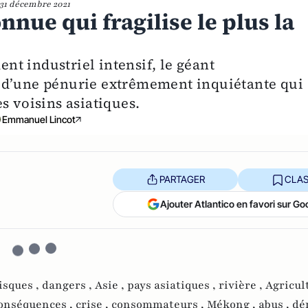
31 décembre 2021
nue qui fragilise le plus la
t industriel intensif, le géant
 d’une pénurie extrêmement inquiétante qui
s voisins asiatiques.
Emmanuel Lincot
PARTAGER
CLAS
Ajouter Atlantico en favori sur Go
isques ,
dangers ,
Asie ,
pays asiatiques ,
rivière ,
Agricul
onséquences ,
crise ,
consommateurs ,
Mékong ,
abus ,
dér