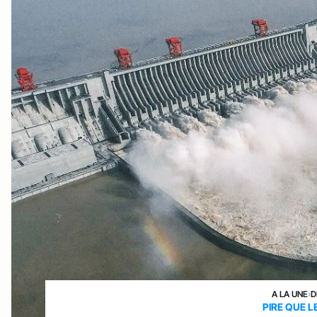
A LA UNE
›
D
PIRE QUE 