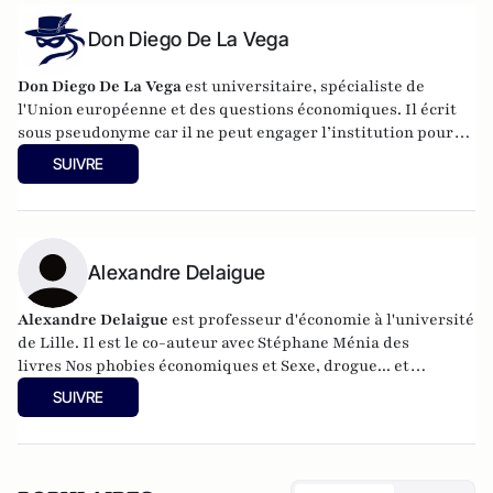
Don Diego De La Vega
Don Diego De La Vega
est universitaire, spécialiste de
l'Union européenne et des questions économiques. Il écrit
sous pseudonyme car il ne peut engager l’institution pour
laquelle il travaille.
SUIVRE
Alexandre Delaigue
Alexandre Delaigue
est
professeur d'
économie
à l'université
de Lille. Il est le co-auteur avec Stéphane Ménia des
livres
Nos phobies économiques
et
Sexe, drogue... et
économie : pas de sujet tabou pour les économistes
(parus
SUIVRE
chez Pearson). Son site :
econoclaste.net