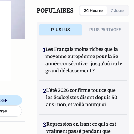
POPULAIRES
24 Heures
7 Jours
PLUS LUS
PLUS PARTAGES
1
Les Français moins riches que la
moyenne européenne pour la 3e
année consécutive : jusqu'où ira le
grand déclassement ?
2
L’été 2026 confirme tout ce que
les écologistes disent depuis 50
SER
ans : non, et voilà pourquoi
ogle
3
Répression en Iran : ce qui s'est
vraiment passé pendant que