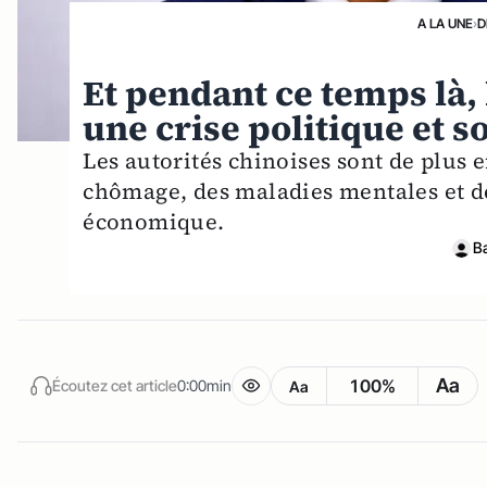
A LA UNE
›
D
Et pendant ce temps là, 
une crise politique et 
Les autorités chinoises sont de plus
chômage, des maladies mentales et de
économique.
B
Aa
100%
Écoutez cet article
0:00min
Aa