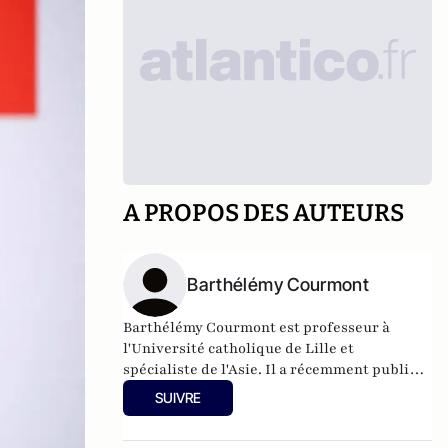
A PROPOS DES AUTEURS
Barthélémy Courmont
Barthélémy Courmont est professeur à
l'Université catholique de Lille et
spécialiste de l'Asie. Il a récemment publié
La Chine face au monde, chez Eyrolles.
SUIVRE