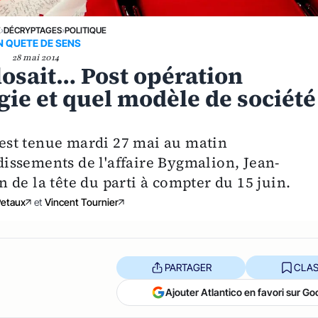
E
›
DÉCRYPTAGES
›
POLITIQUE
N QUETE DE SENS
28 mai 2014
losait… Post opération
gie et quel modèle de société
s'est tenue mardi 27 mai au matin
issements de l'affaire Bygmalion, Jean-
de la tête du parti à compter du 15 juin.
Petaux
et
Vincent Tournier
PARTAGER
CLAS
Ajouter Atlantico en favori sur Go