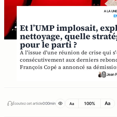
A LA UN
E
Et l’UMP implosait, exp
nettoyage, quelle straté
pour le parti ?
A l'issue d'une réunion de crise qui 
consécutivement aux derniers rebond
François Copé a annoncé sa démission 
Jean 
Aa
100%
Écoutez cet article
0:00min
Aa