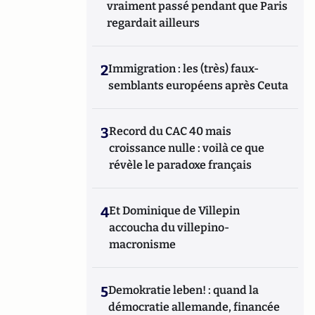
vraiment passé pendant que Paris
regardait ailleurs
2
Immigration : les (très) faux-
semblants européens après Ceuta
3
Record du CAC 40 mais
croissance nulle : voilà ce que
révèle le paradoxe français
4
Et Dominique de Villepin
accoucha du villepino-
macronisme
5
Demokratie leben! : quand la
démocratie allemande, financée