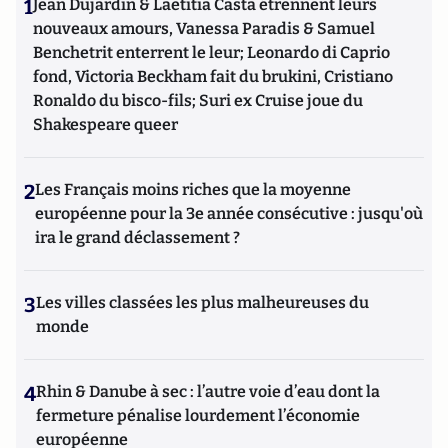
1
Jean Dujardin & Laetitia Casta étrennent leurs
nouveaux amours, Vanessa Paradis & Samuel
Benchetrit enterrent le leur; Leonardo di Caprio
fond, Victoria Beckham fait du brukini, Cristiano
Ronaldo du bisco-fils; Suri ex Cruise joue du
Shakespeare queer
2
Les Français moins riches que la moyenne
européenne pour la 3e année consécutive : jusqu'où
ira le grand déclassement ?
3
Les villes classées les plus malheureuses du
monde
4
Rhin & Danube à sec : l’autre voie d’eau dont la
fermeture pénalise lourdement l’économie
européenne