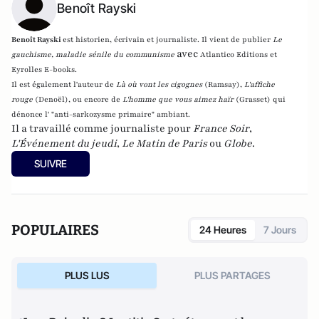
Benoît Rayski
Benoît Rayski
est historien, écrivain et journaliste. Il vient de publier
Le
avec
gauchisme, maladie sénile du communisme
Atlantico Editions et
Eyrolles E-books.
Il est également l'auteur de
Là où vont les cigognes
(Ramsay),
L'affiche
rouge
(Denoël), ou encore de
L'homme que vous aimez haïr
(Grasset)
qui
dénonce l' "anti-sarkozysme primaire" ambiant.
Il a travaillé comme journaliste pour
France Soir
,
L'Événement du jeudi
,
Le Matin de Paris
ou
Globe
.
SUIVRE
POPULAIRES
24 Heures
7 Jours
PLUS LUS
PLUS PARTAGES