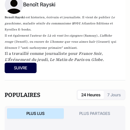
Benoît Rayski
Benoît Rayski
est historien, écrivain et journaliste. Il vient de publier
Le
avec
gauchisme, maladie sénile du communisme
Atlantico Editions et
Eyrolles E-books.
Il est également l'auteur de
Là où vont les cigognes
(Ramsay),
L'affiche
rouge
(Denoël), ou encore de
L'homme que vous aimez haïr
(Grasset)
qui
dénonce l' "anti-sarkozysme primaire" ambiant.
Il a travaillé comme journaliste pour
France Soir
,
L'Événement du jeudi
,
Le Matin de Paris
ou
Globe
.
SUIVRE
POPULAIRES
24 Heures
7 Jours
PLUS LUS
PLUS PARTAGES