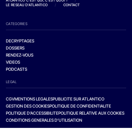
ATLANTICO C'EST QUI, C'EST QUOI ?
/
LE RESEAU D'ATLANTICO
/
CONTACT
CATEGORIES
DECRYPTAGES
DOSSIERS
RENDEZ-VOUS
VIDEOS
PODCASTS
LEGAL
CGV
MENTIONS LEGALES
PUBLICITE SUR ATLANTICO
GESTION DES COOKIES
POLITIQUE DE CONFIDENTIALITE
POLITIQUE D’ACCESSIBILITE
POLITIQUE RELATIVE AUX COOKIES
CONDITIONS GENERALES D’UTILISATION