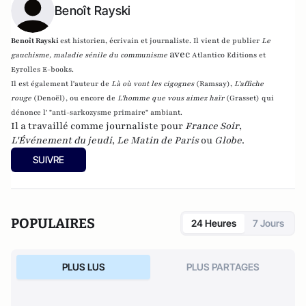
Benoît Rayski
Benoît Rayski
est historien, écrivain et journaliste. Il vient de publier
Le
avec
gauchisme, maladie sénile du communisme
Atlantico Editions et
Eyrolles E-books.
Il est également l'auteur de
Là où vont les cigognes
(Ramsay),
L'affiche
rouge
(Denoël), ou encore de
L'homme que vous aimez haïr
(Grasset)
qui
dénonce l' "anti-sarkozysme primaire" ambiant.
Il a travaillé comme journaliste pour
France Soir
,
L'Événement du jeudi
,
Le Matin de Paris
ou
Globe
.
SUIVRE
POPULAIRES
24 Heures
7 Jours
PLUS LUS
PLUS PARTAGES