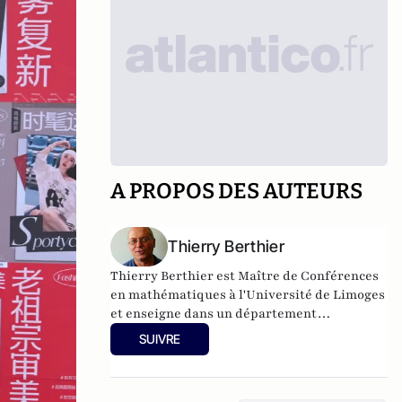
A PROPOS DES AUTEURS
Thierry Berthier
Thierry Berthier est Maître de Conférences
en mathématiques à l'Université de Limoges
et enseigne dans un département
informatique. Il est chercheur au sein de la
SUIVRE
Chaire de cybersécurité & cyberdéfense
Saint-Cyr – Thales -Sogeti et est membre de
l'Institut Fredrik Bull.