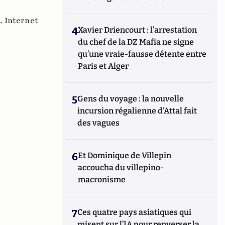
 ,
Internet
4
Xavier Driencourt : l’arrestation
du chef de la DZ Mafia ne signe
qu’une vraie-fausse détente entre
Paris et Alger
5
Gens du voyage : la nouvelle
incursion régalienne d'Attal fait
des vagues
6
Et Dominique de Villepin
accoucha du villepino-
macronisme
7
Ces quatre pays asiatiques qui
misent sur l’IA pour renverser la