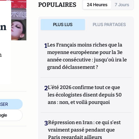
POPULAIRES
24 Heures
7 Jours
on
PLUS LUS
PLUS PARTAGES
,
1
Les Français moins riches que la
moyenne européenne pour la 3e
n
année consécutive : jusqu'où ira le
grand déclassement ?
2
L’été 2026 confirme tout ce que
les écologistes disent depuis 50
ans : non, et voilà pourquoi
SER
ogle
3
Répression en Iran : ce qui s'est
vraiment passé pendant que
Paris regardait ailleurs