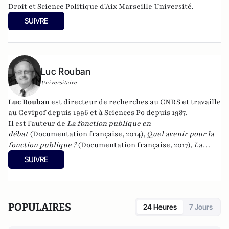
Droit et Science Politique d'Aix Marseille Université.
SUIVRE
Luc Rouban
Universitaire
Luc Rouban
est directeur de recherches au CNRS et travaille
au Cevipof depuis 1996 et à Sciences Po depuis 1987.
Il est l'auteur de
La fonction publique en
débat
(Documentation française, 2014),
Quel avenir pour la
fonction publique ?
(Documentation française, 2017),
La
démocratie représentative est-elle en crise ?
SUIVRE
(Documentation française, 2018) et
Le paradoxe du
macronisme
(Les Presses de Sciences po, 2018) et
La matière
noire de la démocratie
(Les Presses de Sciences Po, 2019),
"
Quel avenir pour les maires ?
" à la Documentation française
POPULAIRES
24 Heures
7 Jours
(2020). Il a publié en 2022
Les raisons de la défiance
aux
Presses de Sciences Po. Il a également publié en 2022
La