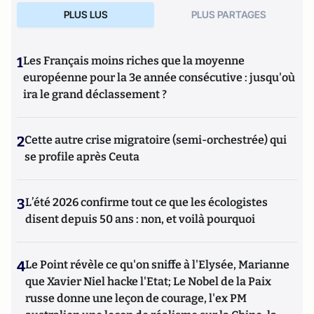
vraie victoire du RN
aux Presses de Sciences Po. En 2024, il a
PLUS LUS
PLUS PARTAGES
publié
Les racines sociales de la violence politique
aux
éditions de l'Aube.
1
Les Français moins riches que la moyenne
européenne pour la 3e année consécutive : jusqu'où
ira le grand déclassement ?
2
Cette autre crise migratoire (semi-orchestrée) qui
se profile après Ceuta
3
L’été 2026 confirme tout ce que les écologistes
disent depuis 50 ans : non, et voilà pourquoi
4
Le Point révèle ce qu'on sniffe à l'Elysée, Marianne
que Xavier Niel hacke l'Etat; Le Nobel de la Paix
russe donne une leçon de courage, l'ex PM