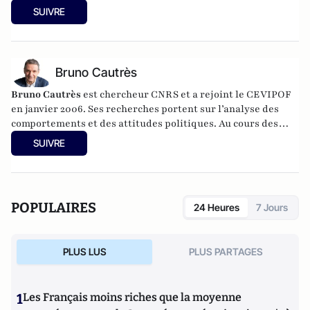
télévisuelle.
SUIVRE
Bruno Cautrès
Bruno Cautrès
est chercheur CNRS et a rejoint le CEVIPOF
en janvier 2006. Ses recherches portent sur l’analyse des
comportements et des attitudes politiques. Au cours des
années récentes, il a participé à différentes recherches
SUIVRE
françaises ou européennes portant sur la participation
politique, le vote et les élections. Il a développé d’autres
directions de recherche mettant en évidence les clivages
sociaux et politiques liés à l’Europe et à l’intégration
POPULAIRES
24 Heures
7 Jours
européenne dans les électorats et les opinions publiques. Il
est notamment l'auteur de
Les européens aiment-ils
(toujours) l'Europe ?
(éditions de La Documentation
PLUS LUS
PLUS PARTAGES
Française, 2014) et
Histoire d’une révolution électorale
(2015-2018)
avec Anne Muxel (Classiques Garnier, 2019).
1
Les Français moins riches que la moyenne