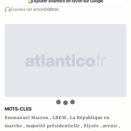
Ajouter Atlantico en favori sur Google
Écoutez cet article
0:00min
MOTS-CLES
Emmanuel Macron ,
LREM ,
La République en
marche ,
majorité présidentielle ,
Elysée ,
avenir ,