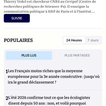
Thierry Vedel est chercheur CNRS au Cevipof (Centre de
recherches politiques de Sciences-Po). Il enseigne la
communication politique à HEP de Paris et à l'Institut
français de presse (université Paris-ll)
.
SUIVRE
POPULAIRES
24 Heures
7 Jours
PLUS LUS
PLUS PARTAGES
1
Les Français moins riches que la moyenne
européenne pour la 3e année consécutive : jusqu'où
ira le grand déclassement ?
2
L’été 2026 confirme tout ce que les écologistes
disent depuis 50 ans : non, et voilà pourquoi