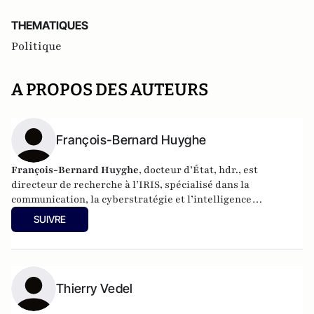
THEMATIQUES
Politique
A PROPOS DES AUTEURS
François-Bernard Huyghe
François-Bernard Huyghe
, docteur d’État, hdr., est
directeur de recherche à l’IRIS, spécialisé dans la
communication, la cyberstratégie et l’intelligence
économique, derniers livres : « L’art de la guerre
SUIVRE
idéologique » (le Cerf 2021) et « Fake news Manip, infox et
infodémie en 2021 » (VA éditeurs 2020).
Thierry Vedel