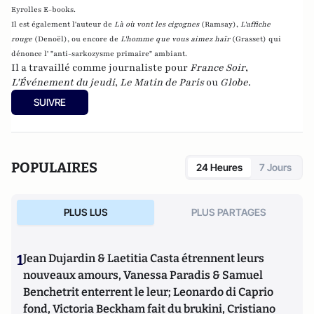
Eyrolles E-books.
Il est également l'auteur de
Là où vont les cigognes
(Ramsay),
L'affiche
rouge
(Denoël), ou encore de
L'homme que vous aimez haïr
(Grasset)
qui
dénonce l' "anti-sarkozysme primaire" ambiant.
Il a travaillé comme journaliste pour
France Soir
,
L'Événement du jeudi
,
Le Matin de Paris
ou
Globe
.
SUIVRE
POPULAIRES
24 Heures
7 Jours
PLUS LUS
PLUS PARTAGES
1
Jean Dujardin & Laetitia Casta étrennent leurs
nouveaux amours, Vanessa Paradis & Samuel
Benchetrit enterrent le leur; Leonardo di Caprio
fond, Victoria Beckham fait du brukini, Cristiano