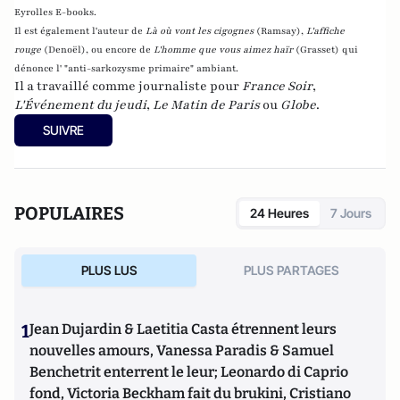
Eyrolles E-books.
Il est également l'auteur de
Là où vont les cigognes
(Ramsay),
L'affiche
rouge
(Denoël), ou encore de
L'homme que vous aimez haïr
(Grasset)
qui
dénonce l' "anti-sarkozysme primaire" ambiant.
Il a travaillé comme journaliste pour
France Soir
,
L'Événement du jeudi
,
Le Matin de Paris
ou
Globe
.
SUIVRE
POPULAIRES
24 Heures
7 Jours
PLUS LUS
PLUS PARTAGES
1
Jean Dujardin & Laetitia Casta étrennent leurs
nouvelles amours, Vanessa Paradis & Samuel
Benchetrit enterrent le leur; Leonardo di Caprio
fond, Victoria Beckham fait du brukini, Cristiano