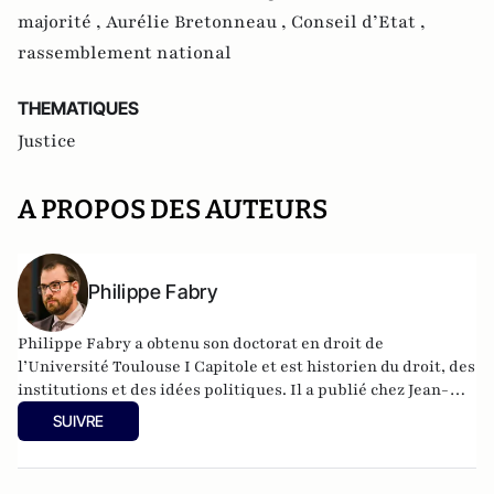
majorité ,
Aurélie Bretonneau ,
Conseil d’Etat ,
rassemblement national
THEMATIQUES
Justice
A PROPOS DES AUTEURS
Philippe Fabry
Philippe Fabry a obtenu son doctorat en droit de
l’Université Toulouse I Capitole et est historien du droit, des
institutions et des idées politiques. Il a publié chez Jean-
Cyrille Godefroy Rome, du libéralisme au socialisme
SUIVRE
(2014, lauréat du prix Turgot du jeune talent en 2015, environ
2500 exemplaires vendus), Histoire du siècle à venir (2015),
Atlas des guerres à venir (2017) et La Structure de l’Histoire