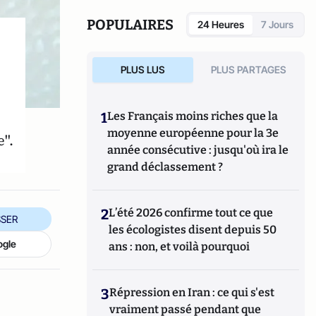
POPULAIRES
24 Heures
7 Jours
PLUS LUS
PLUS PARTAGES
1
Les Français moins riches que la
moyenne européenne pour la 3e
".
année consécutive : jusqu'où ira le
grand déclassement ?
2
L’été 2026 confirme tout ce que
SER
les écologistes disent depuis 50
ogle
ans : non, et voilà pourquoi
3
Répression en Iran : ce qui s'est
vraiment passé pendant que