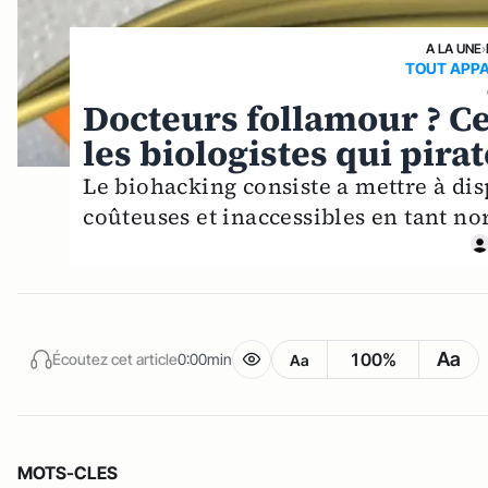
A LA UNE
›
TOUT APPA
Docteurs follamour ? Ce
les biologistes qui pira
Le biohacking consiste a mettre à di
coûteuses et inaccessibles en tant no
Aa
100%
Écoutez cet article
0:00min
Aa
MOTS-CLES