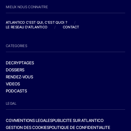
MIEUX NOUS CONNAITRE
ATLANTICO C'EST QUI, C'EST QUOI ?
/
LE RESEAU D'ATLANTICO
/
CONTACT
CATEGORIES
DECRYPTAGES
DOSSIERS
RENDEZ-VOUS
VIDEOS
PODCASTS
LEGAL
CGV
MENTIONS LEGALES
PUBLICITE SUR ATLANTICO
GESTION DES COOKIES
POLITIQUE DE CONFIDENTIALITE