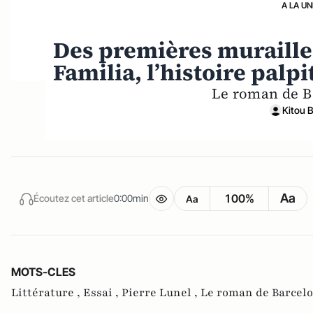
A LA UN
Des premières murailles
Familia, l’histoire palp
Le roman de B
Kitou 
Aa
100%
Écoutez cet article
0:00min
Aa
MOTS-CLES
Littérature ,
Essai ,
Pierre Lunel ,
Le roman de Barcel