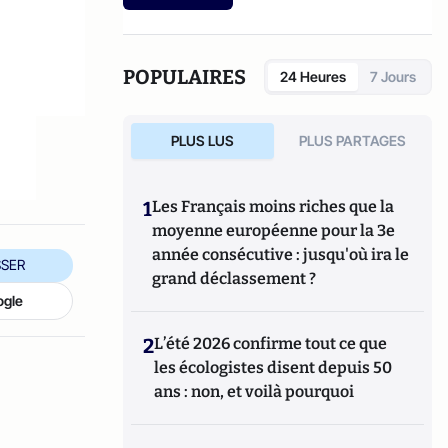
etc.).
POPULAIRES
24 Heures
7 Jours
PLUS LUS
PLUS PARTAGES
1
Les Français moins riches que la
moyenne européenne pour la 3e
année consécutive : jusqu'où ira le
SER
grand déclassement ?
ogle
2
L’été 2026 confirme tout ce que
les écologistes disent depuis 50
ans : non, et voilà pourquoi