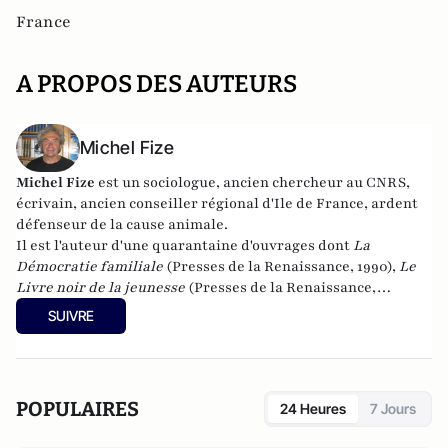
France
A PROPOS DES AUTEURS
Michel Fize
Michel Fize
est un sociologue, ancien chercheur au CNRS,
écrivain, ancien conseiller régional d'Ile de France, ardent
défenseur de la cause animale.
Il est l'auteur d'une quarantaine d'ouvrages dont
La
Démocratie familiale
(Presses de la Renaissance, 1990),
Le
Livre noir de la jeunesse
(Presses de la Renaissance,
2007),
L'Individualisme démocratique
(L'Oeuvre,
SUIVRE
2010),
Jeunesses à l'abandon
(Mimésis, 2016),
La Crise morale
de la France et des Français
(Mimésis, 2017). Son dernier
livre :
De l'abîme à l'espoir
(Mimésis, 2021)
POPULAIRES
24 Heures
7 Jours