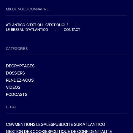
MIEUX NOUS CONNAITRE
ATLANTICO C'EST QUI, C'EST QUOI ?
/
LE RESEAU D'ATLANTICO
/
CONTACT
CATEGORIES
DECRYPTAGES
DOSSIERS
RENDEZ-VOUS
VIDEOS
PODCASTS
LEGAL
CGV
MENTIONS LEGALES
PUBLICITE SUR ATLANTICO
GESTION DES COOKIES
POLITIQUE DE CONFIDENTIALITE