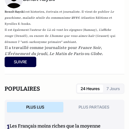
Benoît Rayski
est historien, écrivain et journaliste. Il vient de publier
Le
avec
gauchisme, maladie sénile du communisme
Atlantico Editions et
Eyrolles E-books.
Il est également l'auteur de
Là où vont les cigognes
(Ramsay),
L'affiche
rouge
(Denoël), ou encore de
L'homme que vous aimez haïr
(Grasset)
qui
dénonce l' "anti-sarkozysme primaire" ambiant.
Il a travaillé comme journaliste pour
France Soir
,
L'Événement du jeudi
,
Le Matin de Paris
ou
Globe
.
SUIVRE
POPULAIRES
24 Heures
7 Jours
PLUS LUS
PLUS PARTAGES
1
Les Français moins riches que la moyenne