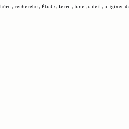
hère ,
recherche ,
Étude ,
terre ,
lune ,
soleil ,
origines de