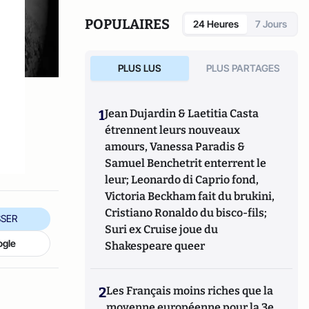
POPULAIRES
24 Heures
7 Jours
PLUS LUS
PLUS PARTAGES
1
Jean Dujardin & Laetitia Casta
étrennent leurs nouveaux
amours, Vanessa Paradis &
Samuel Benchetrit enterrent le
leur; Leonardo di Caprio fond,
Victoria Beckham fait du brukini,
Cristiano Ronaldo du bisco-fils;
SER
Suri ex Cruise joue du
ogle
Shakespeare queer
2
Les Français moins riches que la
moyenne européenne pour la 3e