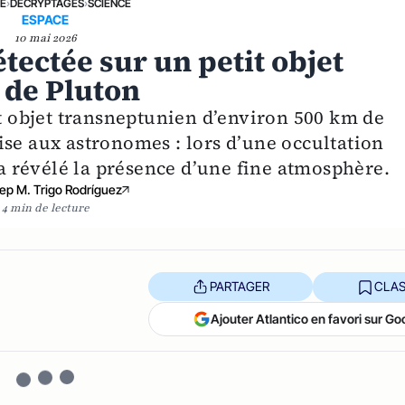
NE
›
DÉCRYPTAGES
›
SCIENCE
ESPACE
10 mai 2026
tectée sur un petit objet
 de Pluton
it objet transneptunien d’environ 500 km de
ise aux astronomes : lors d’une occultation
l a révélé la présence d’une fine atmosphère.
ep M. Trigo Rodríguez
4 min de lecture
PARTAGER
CLAS
Ajouter Atlantico en favori sur Go