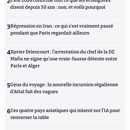
2
L’été 2026 confirme tout ce que les écologistes
disent depuis 50 ans : non, et voilà pourquoi
3
Répression en Iran : ce qui s'est vraiment passé
pendant que Paris regardait ailleurs
4
Xavier Driencourt : l’arrestation du chef de la DZ
Mafia ne signe qu’une vraie-fausse détente entre
Paris et Alger
5
Gens du voyage : la nouvelle incursion régalienne
d'Attal fait des vagues
6
Ces quatre pays asiatiques qui misent sur l’IA pour
renverser la table