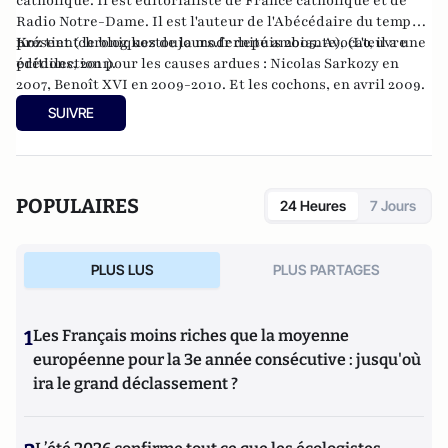
catholique. Il est éditorialiste de France catholique et de
Radio Notre-Dame. Il est l'auteur de l'Abécédaire du temps
présent (chroniques de la modernité ambiante), (L'œuvre
Koz
tient le blog
koztoujours.fr
depuis 2005. Avocat, il a une
éditions, 2011).
prédilection pour les causes ardues : Nicolas Sarkozy en
2007, Benoît XVI en 2009-2010. Et les cochons, en avril 2009.
SUIVRE
POPULAIRES
24 Heures
7 Jours
PLUS LUS
PLUS PARTAGES
1
Les Français moins riches que la moyenne
européenne pour la 3e année consécutive : jusqu'où
ira le grand déclassement ?