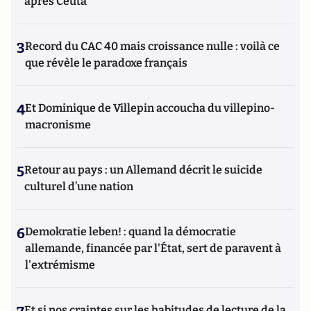
après Ceuta
3
Record du CAC 40 mais croissance nulle : voilà ce
que révèle le paradoxe français
4
Et Dominique de Villepin accoucha du villepino-
macronisme
5
Retour au pays : un Allemand décrit le suicide
culturel d’une nation
6
Demokratie leben! : quand la démocratie
allemande, financée par l'État, sert de paravent à
l'extrémisme
Et si nos craintes sur les habitudes de lecture de la