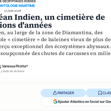
NE
›
DÉCRYPTAGES
›
SCIENCE
ONTOLOGIE MARITIME
12 juin 2026
céan Indien, un cimetière de
lions d'années
en, au large de la zone de Diamantina, des
le « cimetière » de baleines vieux de plus de
perçu exceptionnel des écosystèmes abyssaux.
insoupçonnée des chutes de carcasses en mili
Vanessa Pirotta
3 min de lecture
PARTAGER
CLAS
Ajouter Atlantico en favori sur Go