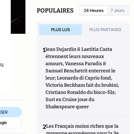
POPULAIRES
24 Heures
7 Jours
PLUS LUS
PLUS PARTAGES
1
Jean Dujardin & Laetitia Casta
étrennent leurs nouveaux
eu
amours, Vanessa Paradis &
Samuel Benchetrit enterrent le
leur; Leonardo di Caprio fond,
Victoria Beckham fait du brukini,
Cristiano Ronaldo du bisco-fils;
Suri ex Cruise joue du
Shakespeare queer
SER
ogle
2
Les Français moins riches que la
moyenne européenne pour la 3e