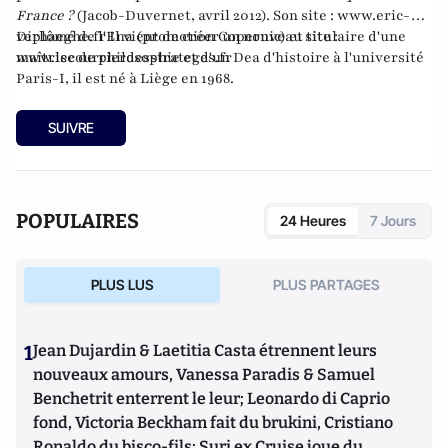
France ?
(Jacob-Duvernet, avril 2012). Son site :
www.eric-
verhaeghe.fr
Diplômé de l'Ena (promotion Copernic) et titulaire d'une
Il vient de créer un nouveau site :
www.lecourrierdesstrateges.fr
maîtrise de philosophie et d'un Dea d'histoire à l'université
Paris-I, il est né à Liège en 1968.
SUIVRE
POPULAIRES
24 Heures
7 Jours
PLUS LUS
PLUS PARTAGES
1
Jean Dujardin & Laetitia Casta étrennent leurs
nouveaux amours, Vanessa Paradis & Samuel
Benchetrit enterrent le leur; Leonardo di Caprio
fond, Victoria Beckham fait du brukini, Cristiano
Ronaldo du bisco-fils; Suri ex Cruise joue du