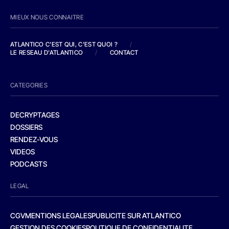
MIEUX NOUS CONNAITRE
ATLANTICO C'EST QUI, C'EST QUOI ?
/
LE RESEAU D'ATLANTICO
/
CONTACT
CATEGORIES
DECRYPTAGES
DOSSIERS
RENDEZ-VOUS
VIDEOS
PODCASTS
LEGAL
CGV
MENTIONS LEGALES
PUBLICITE SUR ATLANTICO
GESTION DES COOKIES
POLITIQUE DE CONFIDENTIALITE