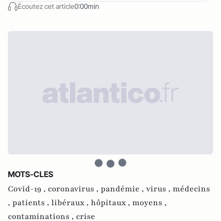
Écoutez cet article
0:00min
MOTS-CLES
Covid-19 ,
coronavirus ,
pandémie ,
virus ,
médecins
,
patients ,
libéraux ,
hôpitaux ,
moyens ,
contaminations ,
crise