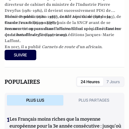
directeur de cabinet du ministre de l'Industrie Pierre
Dreyfus (1981-1982), il devient successivement PDG de
Rhône-Poulenc (1982-1986), de Elf Aquitaine (1989-1993), de
Dernière publication :
1997, année zéro du déclin de la
Gaz de France (1993-1996), puis de la SNCF avant de se
France
, aux Editions Elytel.
reconvertir en consultant international spécialisé dans les
Son nom est apparu dans l'affaire Elf en 2003. Il est l'auteur
questions d'énergie (1997-2003).
de
La bataille de l'industrie
aux éditions Jacques-Marie
Laffont.
En 2017, il a publié
Carnets de route d'un africain
.
SUIVRE
POPULAIRES
24 Heures
7 Jours
PLUS LUS
PLUS PARTAGES
1
Les Français moins riches que la moyenne
européenne pour la 3e année consécutive : jusqu'où