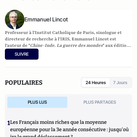
Emmanuel Lincot
Professeur à l'Institut Catholique de Paris, sinologue et
directeur de recherche à l'IRIS, Emmanuel Lincot est
l'auteur de "
Chine-Inde. La guerre des mondes
" aux éditions
Le Cerf (à paraître le 27 février).
SUIVRE
POPULAIRES
24 Heures
7 Jours
PLUS LUS
PLUS PARTAGES
1
Les Français moins riches que la moyenne
européenne pour la 3e année consécutive : jusqu'où
ira le grand déclassement ?