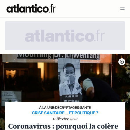
A LA UNE
›
DÉCRYPTAGES
›
SANTÉ
CRISE SANITAIRE... ET POLITIQUE ?
11 février 2020
Coronavirus : pourquoi la colère