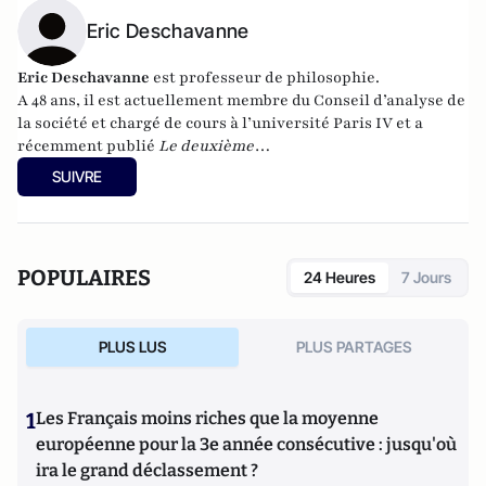
Eric Deschavanne
Eric Deschavanne
est professeur de philosophie.
A 48 ans, il est actuellement membre du Conseil d’analyse de
la société et chargé de cours à l’université Paris IV et a
récemment publié
Le deuxième
humanisme – Introduction à la pensée de Luc Ferry
SUIVRE
(Germina, 2010). Il est également l’auteur, avec Pierre-Henri
Tavoillot, de
Philosophie des âges de la vie
(Grasset, 2007).
POPULAIRES
24 Heures
7 Jours
PLUS LUS
PLUS PARTAGES
1
Les Français moins riches que la moyenne
européenne pour la 3e année consécutive : jusqu'où
ira le grand déclassement ?