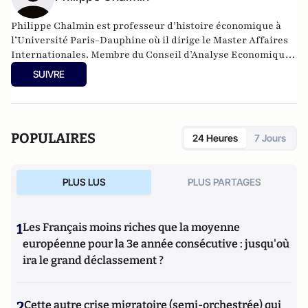
Philippe Chalmin
est professeur d’histoire économique à
l’Université Paris-Dauphine où il dirige le Master Affaires
Internationales. Membre du Conseil d’Analyse Economique
auprès du Premier Ministre, il est le président fondateur de
SUIVRE
CyclOpe
, le principal institut de recherches européen sur
les marchés des matières premières.
Il est l’auteur d’une quarantaine d’ouvrages, dont le récent
POPULAIRES
24 Heures
7 Jours
«
Demain, j'ai 60 ans : Journal 2010 - 2011
».
PLUS LUS
PLUS PARTAGES
1
Les Français moins riches que la moyenne
européenne pour la 3e année consécutive : jusqu'où
ira le grand déclassement ?
2
Cette autre crise migratoire (semi-orchestrée) qui